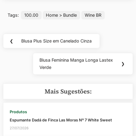
Tags:
100.00
Home > Bundle
Wine BR
Navegação
❮
Blusa Plus Size em Canelado Cinza
Previous
de
Post:
Post
Blusa Feminina Manga Longa Lastex
Next
❯
Verde
Post:
Mais Sugestões:
Produtos
Espumante Dadá de Finca Las Moras Nº 7 White Sweet
27/07/2026