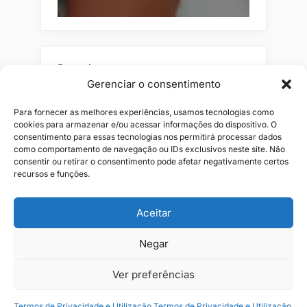
Pesquisar
Gerenciar o consentimento
Buscar
Para fornecer as melhores experiências, usamos tecnologias como
cookies para armazenar e/ou acessar informações do dispositivo. O
consentimento para essas tecnologias nos permitirá processar dados
como comportamento de navegação ou IDs exclusivos neste site. Não
consentir ou retirar o consentimento pode afetar negativamente certos
recursos e funções.
Aceitar
Alianças
Beleza
Cama
Combos
Conjuntos
Feminino
Negar
Flores
Infantil
Jeans
Kits
Masculino
Perfume
Ver preferências
Termos de Privacidade e Utilização
Termos de Privacidade e Utilização