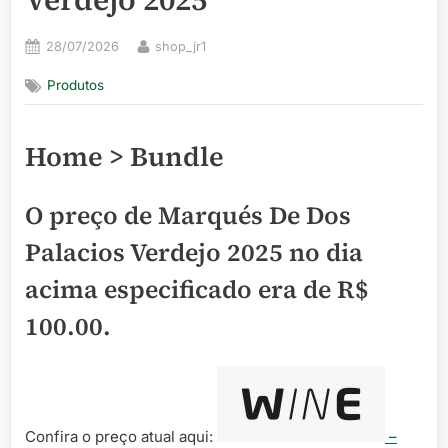
Posted
By
28/07/2026
shop_jr1
on
Produtos
Home > Bundle
O preço de Marqués De Dos
Palacios Verdejo 2025 no dia
acima especificado era de
R$
100.00
.
Confira o preço atual aqui:
–