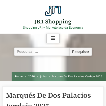
Skip
to
content
JR1 Shopping
Shopping JR1 – Marketplace da Economia
Pesquisar
por:
Home
2026
julho
Marqués De Dos Palacios Verdejo 2025
Marqués De Dos Palacios
Verdejo 2025