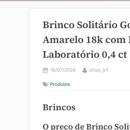
Brinco Solitário G
Amarelo 18k com 
Laboratório 0,4 ct
Posted
By
16/07/2026
shop_jr1
on
Produtos
Brincos
O preço de Brinco Sol