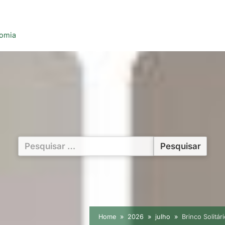
nomia
Pesquisar
por:
Home
2026
julho
Brinco Solitá