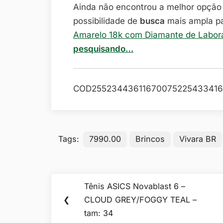
Ainda não encontrou a melhor opçã
possibilidade de
busca
mais ampla p
Amarelo 18k com Diamante de Laborat
pesquisando…
COD25523443611670075225433416
Tags:
7990.00
Brincos
Vivara BR
Navegação
Tênis ASICS Novablast 6 –
Previous
de
❮
CLOUD GREY/FOGGY TEAL –
Post:
tam: 34