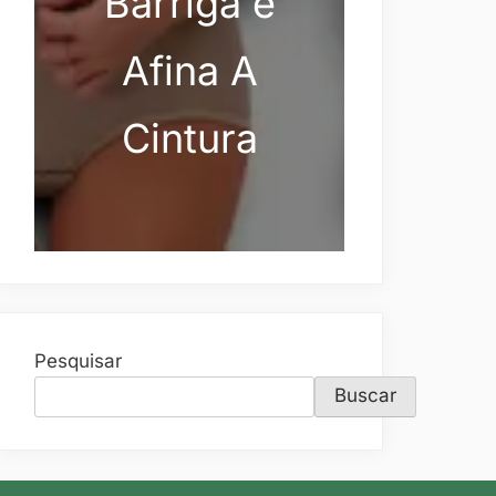
Barriga e
Afina A
Cintura
Pesquisar
Buscar