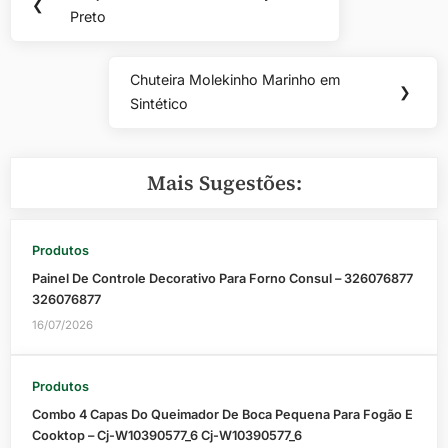
Previous
❮
de
Preto
Post:
Post
Chuteira Molekinho Marinho em
Next
❯
Sintético
Post:
Mais Sugestões:
Produtos
Painel De Controle Decorativo Para Forno Consul – 326076877
326076877
16/07/2026
Produtos
Combo 4 Capas Do Queimador De Boca Pequena Para Fogão E
Cooktop – Cj-W10390577_6 Cj-W10390577_6