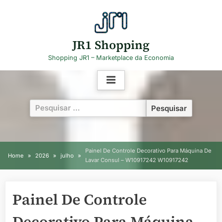
Skip
to
content
JR1 Shopping
Shopping JR1 – Marketplace da Economia
Pesquisar
por:
Painel De Controle Decorativo Para Máquina De
Home
2026
julho
Lavar Consul – W10917242 W10917242
Painel De Controle
Decorativo Para Máquina