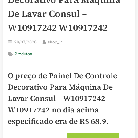
De Lavar Consul –
W10917242 W10917242
Posted
By
28/07/2026
shop_jr1
on
Produtos
O preço de Painel De Controle
Decorativo Para Máquina De
Lavar Consul – W10917242
W10917242 no dia acima
especificado era de
R$ 68.9
.