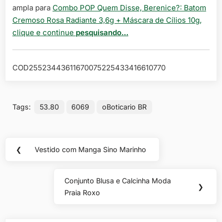
ampla para
Combo POP Quem Disse, Berenice?: Batom
Cremoso Rosa Radiante 3,6g + Máscara de Cílios 10g,
clique e continue
pesquisando…
COD25523443611670075225433416610770
Tags:
53.80
6069
oBoticario BR
Navegação
❮
Vestido com Manga Sino Marinho
Previous
de
Post:
Post
Conjunto Blusa e Calcinha Moda
Next
❯
Praia Roxo
Post: