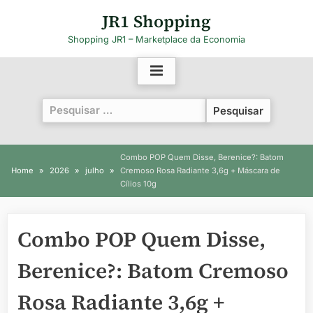
Skip
JR1 Shopping
to
Shopping JR1 – Marketplace da Economia
content
Pesquisar
por:
Combo POP Quem Disse, Berenice?: Batom
Home
2026
julho
Cremoso Rosa Radiante 3,6g + Máscara de
Cílios 10g
Combo POP Quem Disse,
Berenice?: Batom Cremoso
Rosa Radiante 3,6g +