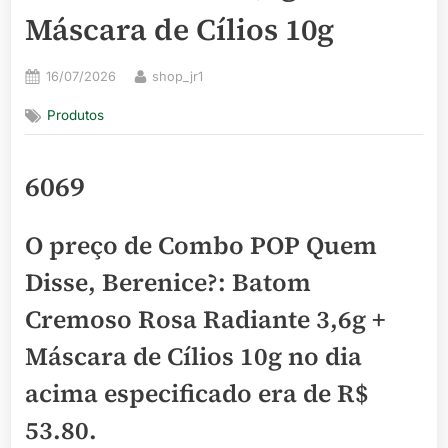
Máscara de Cílios 10g
Posted
By
16/07/2026
shop_jr1
on
Produtos
6069
O preço de Combo POP Quem
Disse, Berenice?: Batom
Cremoso Rosa Radiante 3,6g +
Máscara de Cílios 10g no dia
acima especificado era de
R$
53.80
.