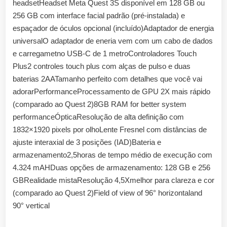
headsetHeadset Meta Quest 3S disponível em 128 GB ou
256 GB com interface facial padrão (pré-instalada) e
espaçador de óculos opcional (incluído)Adaptador de energia
universalO adaptador de eneria vem com um cabo de dados
e carregametno USB-C de 1 metroControladores Touch
Plus2 controles touch plus com alças de pulso e duas
baterias 2AATamanho perfeito com detalhes que você vai
adorarPerformanceProcessamento de GPU 2X mais rápido
(comparado ao Quest 2)8GB RAM for better system
performanceÓpticaResolução de alta definição com
1832×1920 pixels por olhoLente Fresnel com distâncias de
ajuste interaxial de 3 posições (IAD)Bateria e
armazenamento2,5horas de tempo médio de execução com
4.324 mAHDuas opções de armazenamento: 128 GB e 256
GBRealidade mistaResolução 4,5Xmelhor para clareza e cor
(comparado ao Quest 2)Field of view of 96° horizontaland
90° vertical