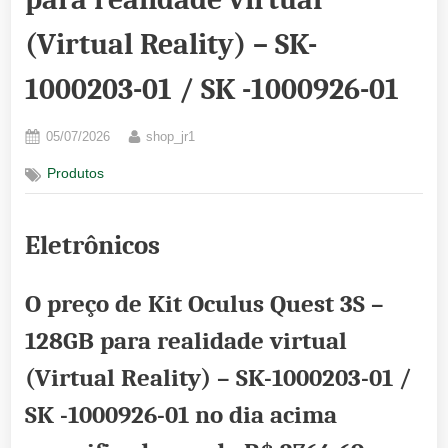
(Virtual Reality) – SK-
1000203-01 / SK -1000926-01
Posted
By
05/07/2026
shop_jr1
on
Produtos
Eletrônicos
O preço de Kit Oculus Quest 3S –
128GB para realidade virtual
(Virtual Reality) – SK-1000203-01 /
SK -1000926-01 no dia acima