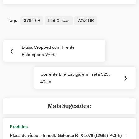
Tags:
3764.69
Eletrônicos
WAZ BR
Navegação
Blusa Cropped com Frente
Previous
❮
de
Estampada Verde
Post:
Post
Corrente Life Espiga em Prata 925,
Next
❯
40cm
Post:
Mais Sugestões:
Produtos
Placa de vídeo – Inno3D GeForce RTX 5070 (12GB / PCI-E) –