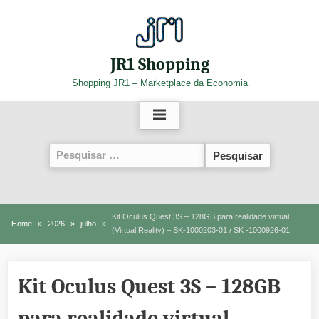
Skip
to
content
JR1 Shopping
Shopping JR1 – Marketplace da Economia
Pesquisar
por:
Kit Oculus Quest 3S – 128GB para realidade virtual
Home
2026
julho
(Virtual Reality) – SK-1000203-01 / SK -1000926-01
Kit Oculus Quest 3S – 128GB
para realidade virtual