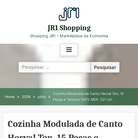
Skip
to
content
JR1 Shopping
Shopping JR1 – Marketplace da Economia
Pesquisar
por:
Cozinha Modulada de Canto Herval Ten, 15
Home
2026
julho
Peças e Tampos 100% MDF, 521 cm
Cozinha Modulada de Canto
Herval Ten, 15 Peças e