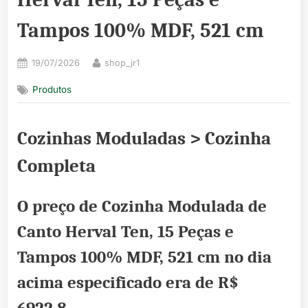
Tampos 100% MDF, 521 cm
Posted
By
19/07/2026
shop_jr1
on
Produtos
Cozinhas Moduladas > Cozinha
Completa
O preço de Cozinha Modulada de
Canto Herval Ten, 15 Peças e
Tampos 100% MDF, 521 cm no dia
acima especificado era de
R$