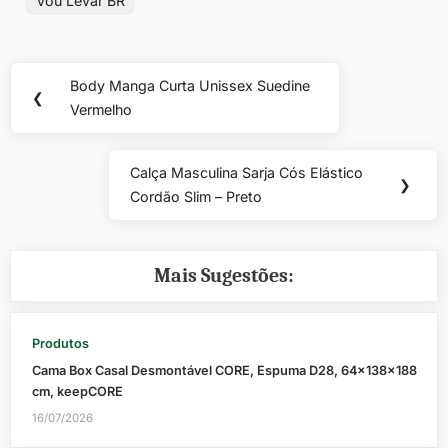
Vou Levar BR
Navegação
Body Manga Curta Unissex Suedine
Previous
❮
de
Vermelho
Post:
Post
Calça Masculina Sarja Cós Elástico
Next
❯
Cordão Slim – Preto
Post:
Mais Sugestões:
Produtos
Cama Box Casal Desmontável CORE, Espuma D28, 64x138x188
cm, keepCORE
16/07/2026