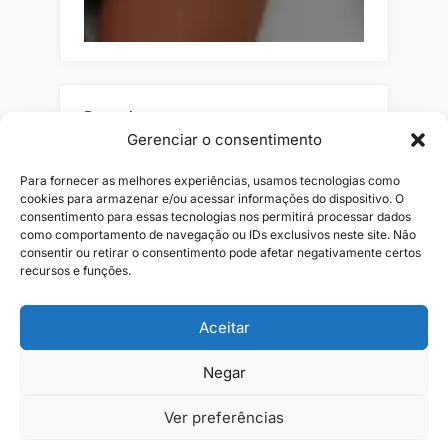
Pesquisar
Gerenciar o consentimento
Buscar
Para fornecer as melhores experiências, usamos tecnologias como
cookies para armazenar e/ou acessar informações do dispositivo. O
consentimento para essas tecnologias nos permitirá processar dados
como comportamento de navegação ou IDs exclusivos neste site. Não
consentir ou retirar o consentimento pode afetar negativamente certos
recursos e funções.
Aceitar
Alianças
Beleza
Cama
Combos
Conjuntos
Feminino
Negar
Flores
Infantil
Jeans
Kits
Masculino
Perfume
Ver preferências