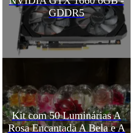
NVIDIA GTX 1660 6GB -
GDDR5
Kit com 50 Luminárias A
Rosa Encantada A Bela e A