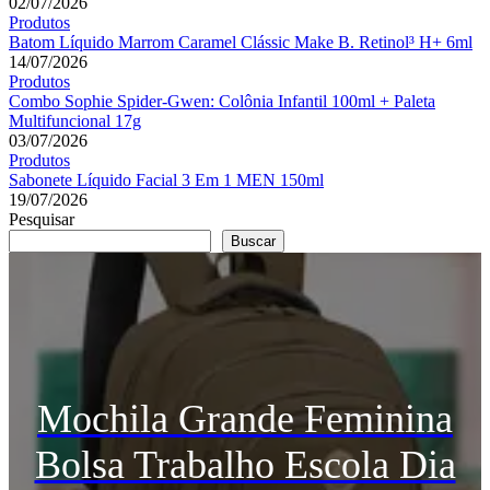
02/07/2026
Produtos
Batom Líquido Marrom Caramel Clássic Make B. Retinol³ H+ 6ml
14/07/2026
Produtos
Combo Sophie Spider-Gwen: Colônia Infantil 100ml + Paleta
Multifuncional 17g
03/07/2026
Produtos
Sabonete Líquido Facial 3 Em 1 MEN 150ml
19/07/2026
Pesquisar
Buscar
Mochila Grande Feminina
Bolsa Trabalho Escola Dia