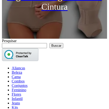
Cintura
Pesquisar
Buscar
Alianças
Beleza
Cama
Combos
Conjuntos
Feminino
Flores
Infantil
Jeans
Kits