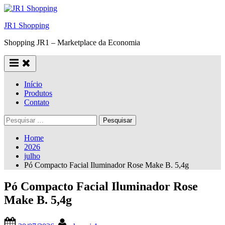
Skip
to
JR1 Shopping
content
Shopping JR1 – Marketplace da Economia
Início
Produtos
Contato
Pesquisar
por:
Home
2026
julho
Pó Compacto Facial Iluminador Rose Make B. 5,4g
Pó Compacto Facial Iluminador Rose
Make B. 5,4g
Posted
By