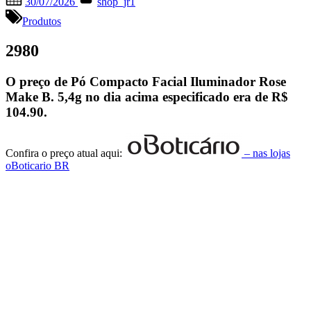
30/07/2026
shop_jr1
on
Produtos
2980
O preço de Pó Compacto Facial Iluminador Rose
Make B. 5,4g no dia acima especificado era de
R$
104.90
.
Confira o preço atual aqui:
– nas lojas
oBoticario BR