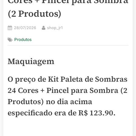
(2 Produtos)
Posted
By
28/07/2026
shop_jr1
on
Produtos
Maquiagem
O preço de Kit Paleta de Sombras
24 Cores + Pincel para Sombra (2
Produtos) no dia acima
especificado era de
R$ 123.90
.