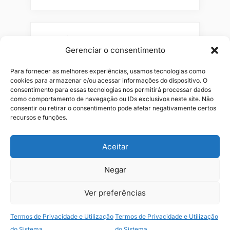
Pesquisar
Gerenciar o consentimento
Buscar
Para fornecer as melhores experiências, usamos tecnologias como
cookies para armazenar e/ou acessar informações do dispositivo. O
consentimento para essas tecnologias nos permitirá processar dados
como comportamento de navegação ou IDs exclusivos neste site. Não
consentir ou retirar o consentimento pode afetar negativamente certos
recursos e funções.
Aceitar
Negar
Alianças
Beleza
Cama
Combos
Conjuntos
Feminino
Flores
Infantil
Jeans
Kits
Masculino
Perfume
Ver preferências
Termos de Privacidade e Utilização
Termos de Privacidade e Utilização
Copyright © 2026 JR1 Shopping.
do Sistema
do Sistema