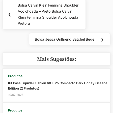
Navegação
Bolsa Calvin Klein Feminina Shoulder
Previous
de
Acolchoada – Preto Bolsa Calvin
Post:
❮
Klein Feminina Shoulder Acolchoada
Post
Preto u
Bolsa Jessa Girlfriend Satchel Bege
❯
Next
Post:
Mais Sugestões:
Produtos
Kit Base Líquida Cushion 60 + Pó Compacto Dark Honey Océane
Edition (2 Produtos)
10/07/2026
Produtos