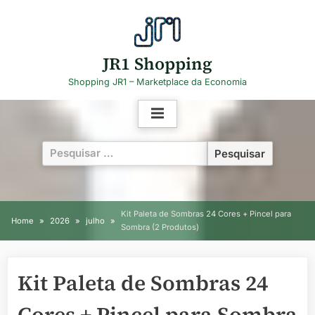
Skip
to
content
JR1 Shopping
Shopping JR1 – Marketplace da Economia
Pesquisar
por:
Kit Paleta de Sombras 24 Cores + Pincel para
Home
2026
julho
Sombra (2 Produtos)
Kit Paleta de Sombras 24
Cores + Pincel para Sombra