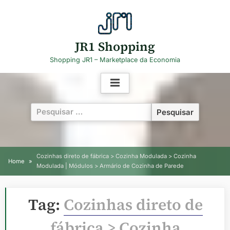
Skip
to
content
JR1 Shopping
Shopping JR1 – Marketplace da Economia
Pesquisar
por:
Cozinhas direto de fábrica > Cozinha Modulada > Cozinha
Home
Modulada | Módulos > Armário de Cozinha de Parede
Tag:
Cozinhas direto de
fábrica > Cozinha