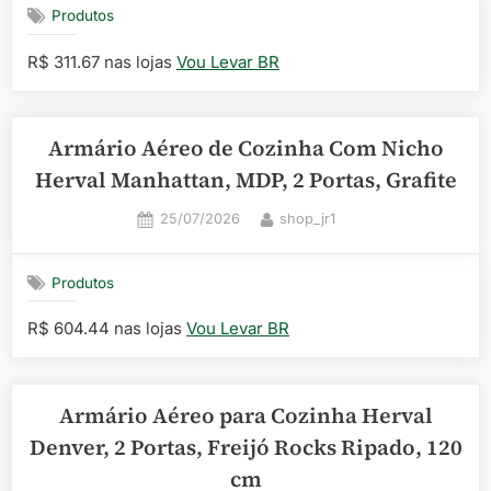
Produtos
R$ 311.67 nas lojas
Vou Levar BR
Armário Aéreo de Cozinha Com Nicho
Herval Manhattan, MDP, 2 Portas, Grafite
Posted
By
25/07/2026
shop_jr1
on
Produtos
R$ 604.44 nas lojas
Vou Levar BR
Armário Aéreo para Cozinha Herval
Denver, 2 Portas, Freijó Rocks Ripado, 120
cm