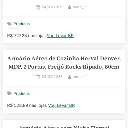
Posted
By
24/07/2026
shop_jr1
on
Produtos
R$ 727.23 nas lojas
Vou Levar BR
Armário Aéreo de Cozinha Herval Denver,
MDP, 2 Portas, Freijó Rocks Ripado, 80cm
Posted
By
23/07/2026
shop_jr1
on
Produtos
R$ 528.89 nas lojas
Vou Levar BR