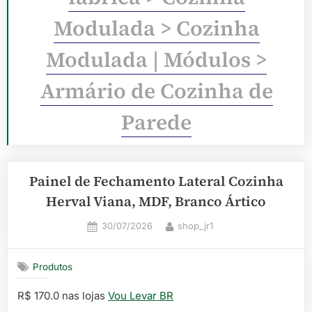
Modulada > Cozinha
Modulada | Módulos >
Armário de Cozinha de
Parede
Painel de Fechamento Lateral Cozinha
Herval Viana, MDF, Branco Ártico
Posted
By
30/07/2026
shop_jr1
on
Produtos
R$ 170.0 nas lojas
Vou Levar BR