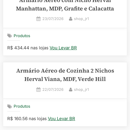
Armário Aéreo com Nicho Herval
Manhattan, MDP, Grafite e Calacatta
Posted
By
23/07/2026
shop_jr1
on
Produtos
R$ 434.44 nas lojas
Vou Levar BR
Armário Aéreo de Cozinha 2 Nichos
Herval Viana, MDF, Verde Hill
Posted
By
22/07/2026
shop_jr1
on
Produtos
R$ 160.56 nas lojas
Vou Levar BR