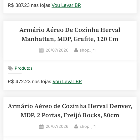
R$ 387.23 nas lojas
Vou Levar BR
Armário Aéreo De Cozinha Herval
Manhattan, MDP, Grafite, 120 Cm
Posted
By
28/07/2026
shop_jr1
on
Produtos
R$ 472.23 nas lojas
Vou Levar BR
Armário Aéreo de Cozinha Herval Denver,
MDP, 2 Portas, Freijó Rocks, 80cm
Posted
By
26/07/2026
shop_jr1
on