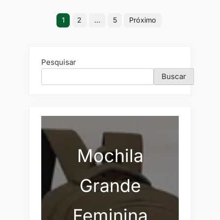
Paginação
1
2
…
5
Próximo
de
posts
Pesquisar
Buscar
Mochila
Grande
Feminina