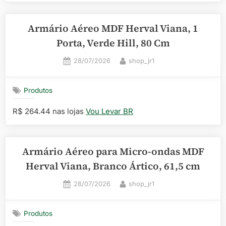
Armário Aéreo MDF Herval Viana, 1
Porta, Verde Hill, 80 Cm
Posted
By
28/07/2026
shop_jr1
on
Produtos
R$ 264.44 nas lojas
Vou Levar BR
Armário Aéreo para Micro-ondas MDF
Herval Viana, Branco Ártico, 61,5 cm
Posted
By
28/07/2026
shop_jr1
on
Produtos