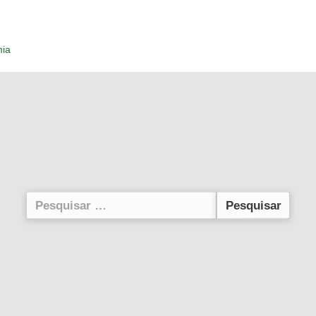
mia
Pesquisar
por: