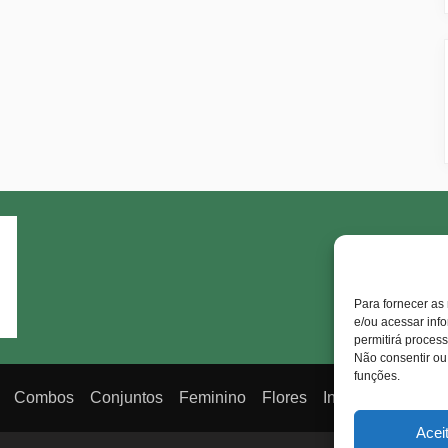
Para fornecer as
e/ou acessar inf
permitirá proces
Não consentir ou
funções.
Combos
Conjuntos
Feminino
Flores
Infantil
Jeans
Acei