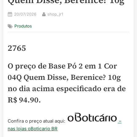
Posted
By
20/07/2026
shop_jr1
on
Produtos
2765
O preço de Base Pó 2 em 1 Cor
04Q Quem Disse, Berenice? 10g
no dia acima especificado era de
R$ 94.90
.
Confira o preço atual aqui:
–
nas lojas oBoticario BR