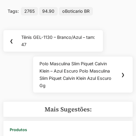
Tags:
2765
94.90
oBoticario BR
Navegação
Tênis GEL-1130 – Branco/Azul – tam:
Previous
❮
de
47
Post:
Post
Polo Masculina Slim Piquet Calvin
Next
Klein – Azul Escuro Polo Masculina
Post:
❯
Slim Piquet Calvin Klein Azul Escuro
Gg
Mais Sugestões:
Produtos