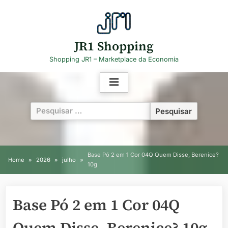
Skip
to
content
JR1 Shopping
Shopping JR1 – Marketplace da Economia
Pesquisar
por:
Base Pó 2 em 1 Cor 04Q Quem Disse, Berenice?
Home
2026
julho
10g
Base Pó 2 em 1 Cor 04Q
Quem Disse, Berenice? 10g