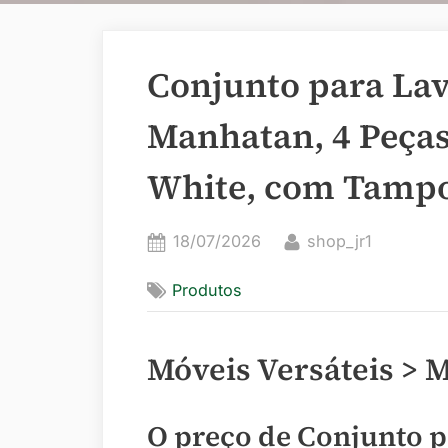
Conjunto para Lav
Manhatan, 4 Peças,
White, com Tamp
Posted
By
18/07/2026
shop_jr1
on
Produtos
Móveis Versáteis > 
O preço de Conjunto p