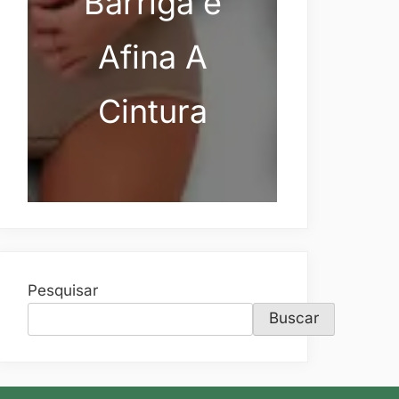
Barriga e
Afina A
Cintura
Pesquisar
Buscar