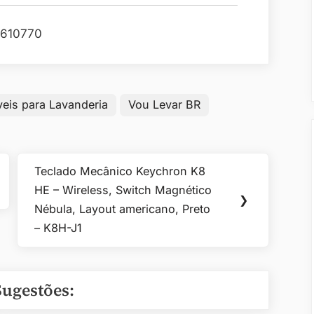
610770
eis para Lavanderia
Vou Levar BR
Teclado Mecânico Keychron K8
Next
HE – Wireless, Switch Magnético
Post:
❯
Nébula, Layout americano, Preto
– K8H-J1
Sugestões: