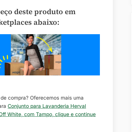
reço deste produto em
ketplaces abaixo:
o de compra? Oferecemos mais uma
ara
Conjunto para Lavanderia Herval
Off White, com Tampo, clique e continue