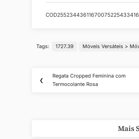
COD25523443611670075225433416
Tags:
1727.39
Móveis Versáteis > Móv
Navegação
Regata Cropped Feminina com
Previous
❮
de
Termocolante Rosa
Post:
Post
Mais 