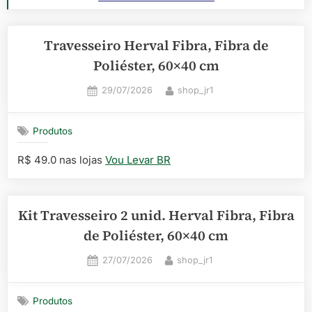
Travesseiro Herval Fibra, Fibra de
Poliéster, 60×40 cm
Posted
By
29/07/2026
shop_jr1
on
Produtos
R$ 49.0 nas lojas
Vou Levar BR
Kit Travesseiro 2 unid. Herval Fibra, Fibra
de Poliéster, 60×40 cm
Posted
By
27/07/2026
shop_jr1
on
Produtos