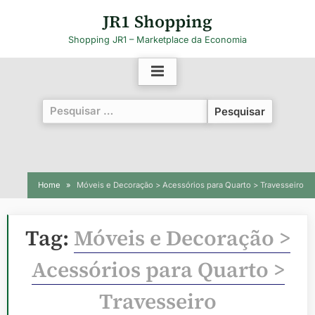
Skip
JR1 Shopping
to
Shopping JR1 – Marketplace da Economia
content
Pesquisar
por:
Home
Móveis e Decoração > Acessórios para Quarto > Travesseiro
Tag:
Móveis e Decoração >
Acessórios para Quarto >
Travesseiro