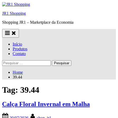
Skip
to
JR1 Shopping
content
Shopping JR1 – Marketplace da Economia
Início
Produtos
Contato
Pesquisar
por:
Home
39.44
Tag:
39.44
Calça Floral Invernal em Malha
Posted
By
20/07/2026
shop_jr1