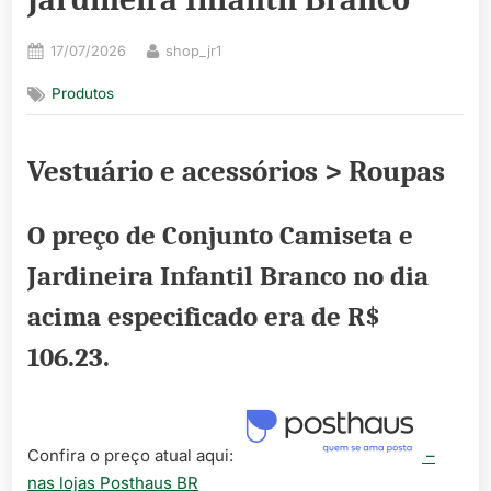
Posted
By
17/07/2026
shop_jr1
on
Produtos
Vestuário e acessórios > Roupas
O preço de Conjunto Camiseta e
Jardineira Infantil Branco no dia
acima especificado era de
R$
106.23
.
Confira o preço atual aqui:
–
nas lojas Posthaus BR