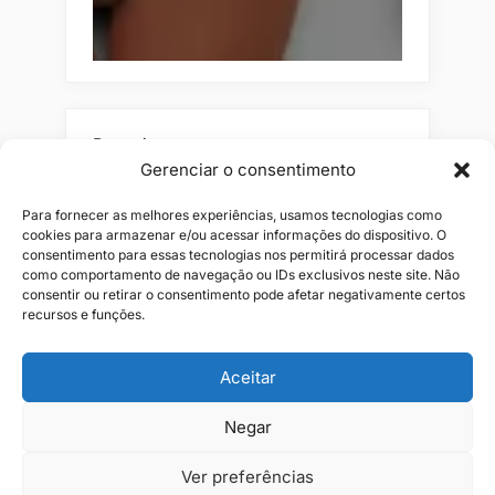
Pesquisar
Gerenciar o consentimento
Buscar
Para fornecer as melhores experiências, usamos tecnologias como
cookies para armazenar e/ou acessar informações do dispositivo. O
consentimento para essas tecnologias nos permitirá processar dados
como comportamento de navegação ou IDs exclusivos neste site. Não
consentir ou retirar o consentimento pode afetar negativamente certos
recursos e funções.
Aceitar
Alianças
Beleza
Cama
Combos
Conjuntos
Feminino
Negar
Flores
Infantil
Jeans
Kits
Masculino
Perfume
Ver preferências