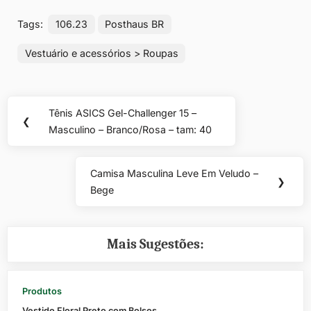
Tags:
106.23
Posthaus BR
Vestuário e acessórios > Roupas
Navegação
Tênis ASICS Gel-Challenger 15 –
Previous
❮
de
Masculino – Branco/Rosa – tam: 40
Post:
Post
Camisa Masculina Leve Em Veludo –
Next
❯
Bege
Post:
Mais Sugestões:
Produtos
Vestido Floral Preto com Bolsos