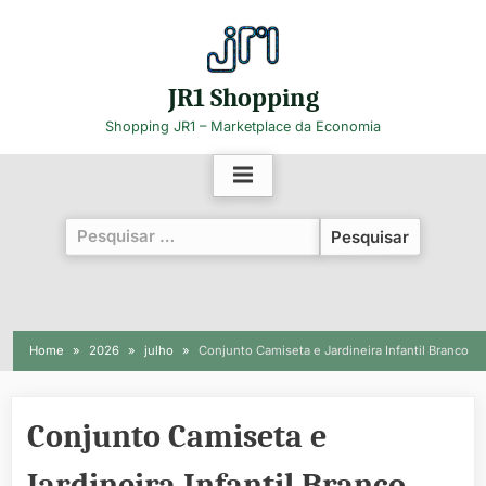
Skip
to
content
JR1 Shopping
Shopping JR1 – Marketplace da Economia
Pesquisar
por:
Home
2026
julho
Conjunto Camiseta e Jardineira Infantil Branco
Conjunto Camiseta e
Jardineira Infantil Branco