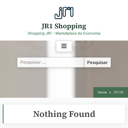
Skip
to
content
JR1 Shopping
Shopping JR1 – Marketplace da Economia
Pesquisar
por:
Home
707.08
Nothing Found