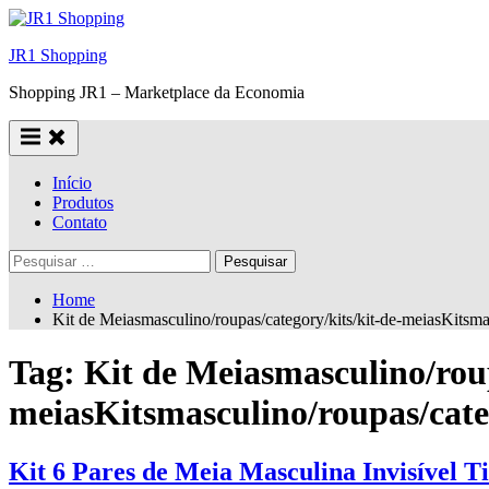
Skip
to
JR1 Shopping
content
Shopping JR1 – Marketplace da Economia
Início
Produtos
Contato
Pesquisar
por:
Home
Kit de Meiasmasculino/roupas/category/kits/kit-de-meiasKits
Tag:
Kit de Meiasmasculino/roup
meiasKitsmasculino/roupas/cat
Kit 6 Pares de Meia Masculina Invisível T