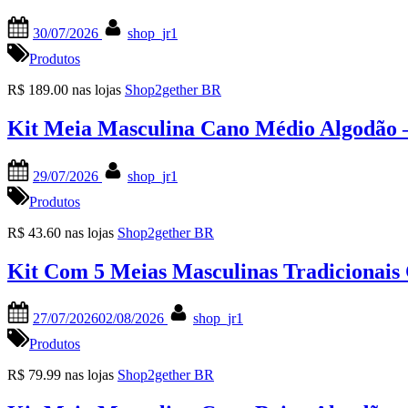
Posted
By
30/07/2026
shop_jr1
on
Produtos
R$ 189.00 nas lojas
Shop2gether BR
Kit Meia Masculina Cano Médio Algodão 
Posted
By
29/07/2026
shop_jr1
on
Produtos
R$ 43.60 nas lojas
Shop2gether BR
Kit Com 5 Meias Masculinas Tradicionais
Posted
By
27/07/2026
02/08/2026
shop_jr1
on
Produtos
R$ 79.99 nas lojas
Shop2gether BR