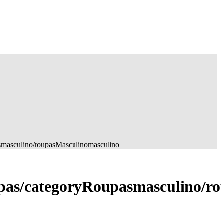
asmasculino/roupasMasculinomasculino
upas/categoryRoupasmasculino/r