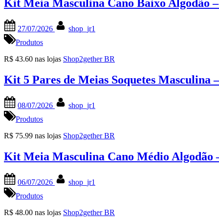
Kit Meia Masculina Cano Baixo Algodão –
Posted
By
27/07/2026
shop_jr1
on
Produtos
R$ 43.60 nas lojas
Shop2gether BR
Kit 5 Pares de Meias Soquetes Masculina 
Posted
By
08/07/2026
shop_jr1
on
Produtos
R$ 75.99 nas lojas
Shop2gether BR
Kit Meia Masculina Cano Médio Algodão 
Posted
By
06/07/2026
shop_jr1
on
Produtos
R$ 48.00 nas lojas
Shop2gether BR