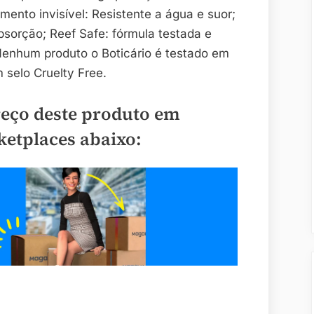
ento invisível: Resistente a água e suor;
bsorção; Reef Safe: fórmula testada e
Nenhum produto o Boticário é testado em
 selo Cruelty Free.
reço deste produto em
ketplaces abaixo: