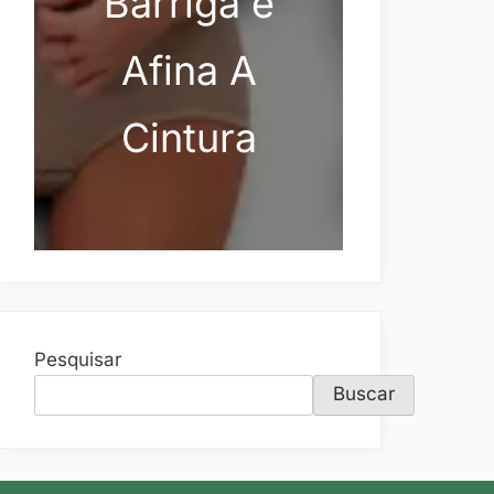
Barriga e
Afina A
Cintura
Pesquisar
Buscar