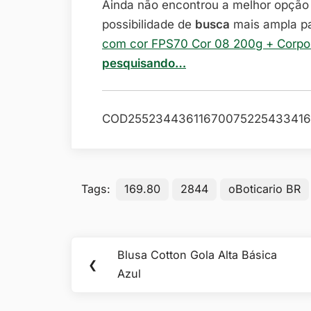
Ainda não encontrou a melhor opçã
possibilidade de
busca
mais ampla p
com cor FPS70 Cor 08 200g + Corpor
pesquisando…
COD25523443611670075225433416
Tags:
169.80
2844
oBoticario BR
Navegação
Blusa Cotton Gola Alta Básica
Previous
❮
de
Azul
Post:
Post