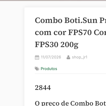
Combo Boti.Sun Pr
com cor FPS70 Cor
FPS30 200g
Posted
By
11/07/2026
shop_jr1
on
Produtos
2844
O preço de Combo Boti