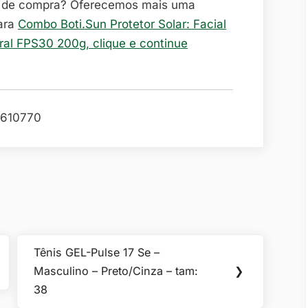
o de compra? Oferecemos mais uma
ara
Combo Boti.Sun Protetor Solar: Facial
al FPS30 200g, clique e continue
610770
Tênis GEL-Pulse 17 Se –
Next
Masculino – Preto/Cinza – tam:
❯
Post:
38