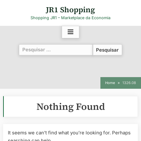
Skip
JR1 Shopping
to
Shopping JR1 – Marketplace da Economia
content
Pesquisar
por:
Home
1326.08
Nothing Found
It seems we can’t find what you’re looking for. Perhaps
searching can help.