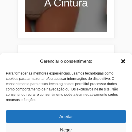
A Cintura
Pesquisar
Gerenciar o consentimento
Buscar
Para fornecer as melhores experiências, usamos tecnologias como
cookies para armazenar e/ou acessar informações do dispositivo. O
consentimento para essas tecnologias nos permitirá processar dados
como comportamento de navegação ou IDs exclusivos neste site. Não
consentir ou retirar o consentimento pode afetar negativamente certos
recursos e funções.
Aceitar
Alianças
Beleza
Cama
Combos
Conjuntos
Feminino
Negar