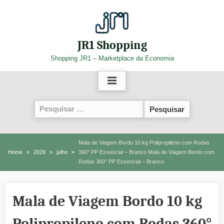
Skip
to
content
JR1 Shopping
Shopping JR1 – Marketplace da Economia
Pesquisar
por:
Mala de Viagem Bordo 10 kg Polipropileno com Rodas
Home
2026
julho
360° PP Essencial – Branco Mala de Viagem Bordo com
Rodas 360° PP Essencial – Branco
Mala de Viagem Bordo 10 kg
Polipropileno com Rodas 360°