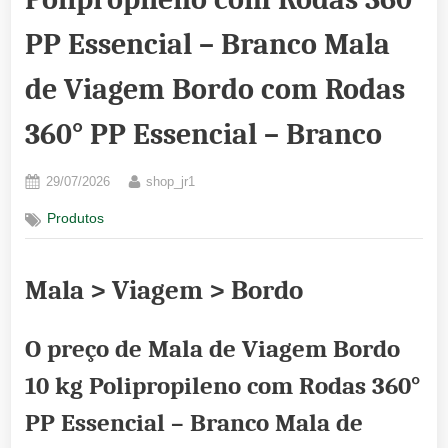
PP Essencial – Branco Mala
de Viagem Bordo com Rodas
360° PP Essencial – Branco
Posted
By
29/07/2026
shop_jr1
on
Produtos
Mala > Viagem > Bordo
O preço de Mala de Viagem Bordo
10 kg Polipropileno com Rodas 360°
PP Essencial – Branco Mala de