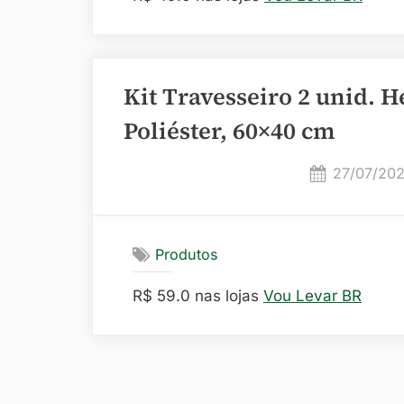
Kit Travesseiro 2 unid. H
Poliéster, 60×40 cm
Posted
27/07/20
on
Produtos
R$ 59.0 nas lojas
Vou Levar BR