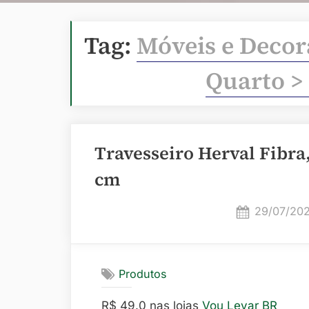
Tag:
Móveis e Decor
Quarto >
Travesseiro Herval Fibra,
cm
Posted
29/07/20
on
Produtos
R$ 49.0 nas lojas
Vou Levar BR