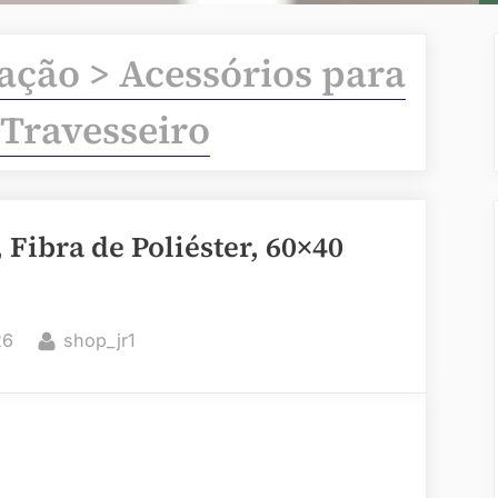
ação > Acessórios para
 Travesseiro
 Fibra de Poliéster, 60×40
By
26
shop_jr1