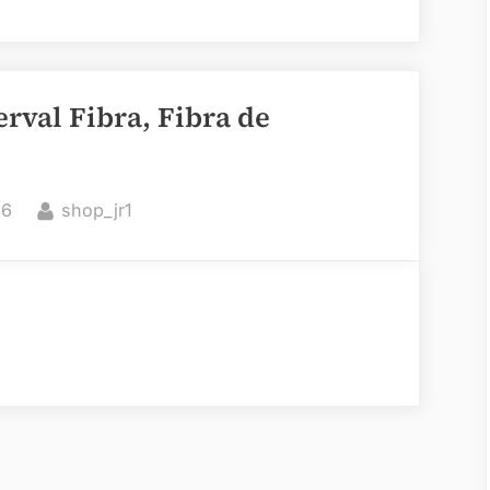
erval Fibra, Fibra de
By
26
shop_jr1