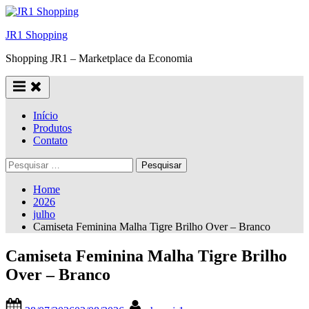
Skip
to
JR1 Shopping
content
Shopping JR1 – Marketplace da Economia
Início
Produtos
Contato
Pesquisar
por:
Home
2026
julho
Camiseta Feminina Malha Tigre Brilho Over – Branco
Camiseta Feminina Malha Tigre Brilho
Over – Branco
Posted
By