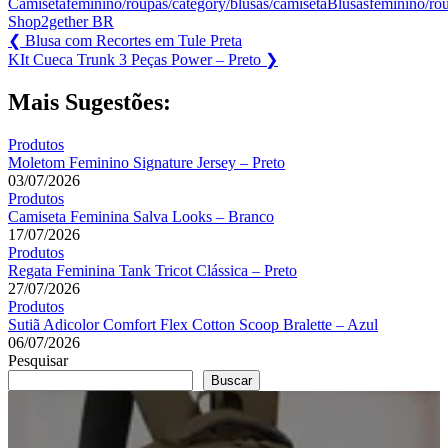
Camisetafeminino/roupas/category/blusas/camisetaBlusasfeminino/r
Shop2gether BR
Navegação
Previous
❮
Blusa com Recortes em Tule Preta
Post:
Next
KIt Cueca Trunk 3 Peças Power – Preto
❯
de
Post:
Post
Mais Sugestões:
Produtos
Moletom Feminino Signature Jersey – Preto
03/07/2026
Produtos
Camiseta Feminina Salva Looks – Branco
17/07/2026
Produtos
Regata Feminina Tank Tricot Clássica – Preto
27/07/2026
Produtos
Sutiã Adicolor Comfort Flex Cotton Scoop Bralette – Azul
06/07/2026
Pesquisar
Buscar