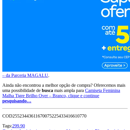
– da Parceria MAGALU
.
Ainda não encontrou a melhor opção de compra? Oferecemos mais
uma possibilidade de
busca
mais ampla para
Camiseta Feminina
Malha Tigre Brilho Over – Branco, clique e continue
pesquisando…
COD25523443611670075225433416610770
Tags:
299.90