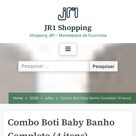
Skip
to
content
JR1 Shopping
Shopping JR1 – Marketplace da Economia
Pesquisar
por:
Home
2026
julho
Combo Boti Baby Banho Completo (4 itens)
Combo Boti Baby Banho
Completo (4 itens)