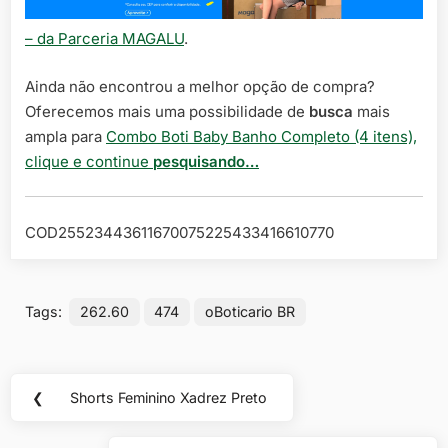
– da Parceria MAGALU
.
Ainda não encontrou a melhor opção de compra?
Oferecemos mais uma possibilidade de
busca
mais
ampla para
Combo Boti Baby Banho Completo (4 itens),
clique e continue
pesquisando…
COD25523443611670075225433416610770
Tags:
262.60
474
oBoticario BR
Navegação
❮
Shorts Feminino Xadrez Preto
Previous
de
Post: