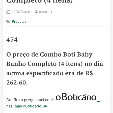
Posted
By
22/07/2026
shop_jr1
on
Produtos
474
O preço de Combo Boti Baby
Banho Completo (4 itens) no dia
acima especificado era de
R$
262.60
.
Confira o preço atual aqui:
–
nas lojas oBoticario BR