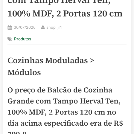
100% MDF, 2 Portas 120 cm
Posted
By
30/07/2026
shop_jr1
on
Produtos
Cozinhas Moduladas >
Módulos
O preço de Balcão de Cozinha
Grande com Tampo Herval Ten,
100% MDF, 2 Portas 120 cm no
dia acima especificado era de
R$