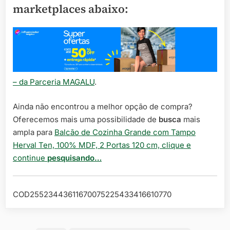
marketplaces abaixo:
– da Parceria MAGALU
.
Ainda não encontrou a melhor opção de compra?
Oferecemos mais uma possibilidade de
busca
mais
ampla para
Balcão de Cozinha Grande com Tampo
Herval Ten, 100% MDF, 2 Portas 120 cm, clique e
continue
pesquisando…
COD25523443611670075225433416610770