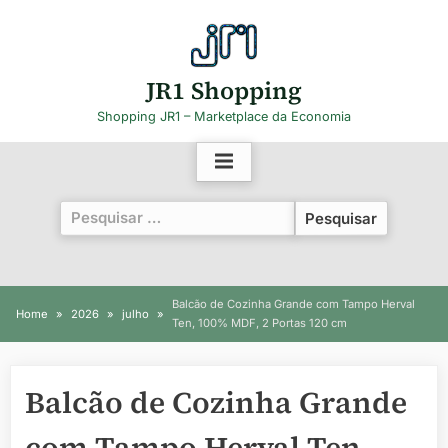
Skip
to
content
JR1 Shopping
Shopping JR1 – Marketplace da Economia
Pesquisar
por:
Balcão de Cozinha Grande com Tampo Herval
Home
2026
julho
Ten, 100% MDF, 2 Portas 120 cm
Balcão de Cozinha Grande
com Tampo Herval Ten,