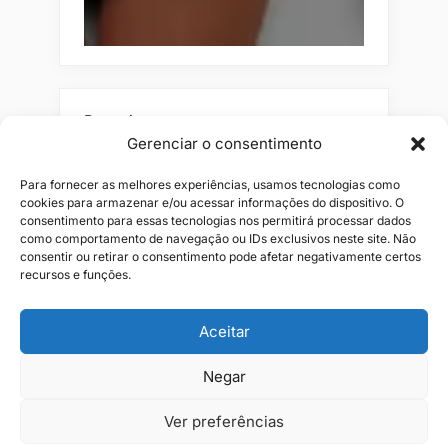
Pesquisar
Gerenciar o consentimento
Buscar
Para fornecer as melhores experiências, usamos tecnologias como
cookies para armazenar e/ou acessar informações do dispositivo. O
consentimento para essas tecnologias nos permitirá processar dados
como comportamento de navegação ou IDs exclusivos neste site. Não
consentir ou retirar o consentimento pode afetar negativamente certos
recursos e funções.
Aceitar
Alianças
Beleza
Cama
Combos
Conjuntos
Feminino
Negar
Flores
Infantil
Jeans
Kits
Masculino
Perfume
Ver preferências