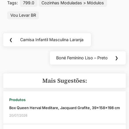
Tags:
799.0
Cozinhas Moduladas > Módulos
Vou Levar BR
Navegação
❮
Camisa Infantil Masculina Laranja
Previous
de
Post:
Post
Boné Feminino Liso – Preto
❯
Next
Post:
Mais Sugestões:
Produtos
Box Queen Herval Meditare, Jacquard Grafite, 39x158x198 cm
20/07/2026