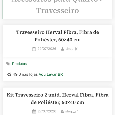
Travesseiro
Travesseiro Herval Fibra, Fibra de
Poliéster, 60×40 cm
Posted
By
29/07/2026
shop_jr1
on
Produtos
R$ 49.0 nas lojas
Vou Levar BR
Kit Travesseiro 2 unid. Herval Fibra, Fibra
de Poliéster, 60×40 cm
Posted
By
27/07/2026
shop_jr1