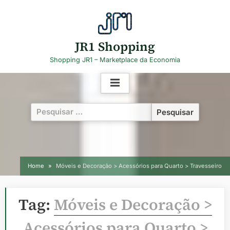
Skip
to
content
JR1 Shopping
Shopping JR1 – Marketplace da Economia
Pesquisar
por:
Home
Móveis e Decoração > Acessórios para Quarto > Travesseiro
Tag:
Móveis e Decoração >
Acessórios para Quarto >