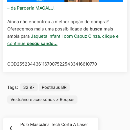
– da Parceria MAGALU
.
Ainda não encontrou a melhor opção de compra?
Oferecemos mais uma possibilidade de
busca
mais
ampla para
Jaqueta Infantil com Capuz Cinza, clique e
continue
pesquisando…
COD25523443611670075225433416610770
Tags:
32.97
Posthaus BR
Vestuário e acessórios > Roupas
Navegação
Polo Masculina Tech Corte A Laser
Previous
❮