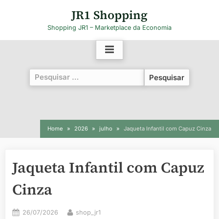
Skip
JR1 Shopping
to
Shopping JR1 – Marketplace da Economia
content
Pesquisar
por:
Home
2026
julho
Jaqueta Infantil com Capuz Cinza
Jaqueta Infantil com Capuz
Cinza
Posted
By
26/07/2026
shop_jr1