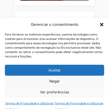
Pesquisar
Gerenciar o consentimento
Buscar
Para fornecer as melhores experiências, usamos tecnologias como
cookies para armazenar e/ou acessar informações do dispositivo. O
consentimento para essas tecnologias nos permitirá processar dados
como comportamento de navegação ou IDs exclusivos neste site. Não
consentir ou retirar o consentimento pode afetar negativamente certos
recursos e funções.
Aceitar
Negar
Alianças
Beleza
Cama
Combos
Conjuntos
Feminino
Flores
Infantil
Jeans
Kits
Masculino
Perfume
Ver preferências
Termos de Privacidade e Utilização
Termos de Privacidade e Utilização
Copyright © 2026 JR1 Shopping.