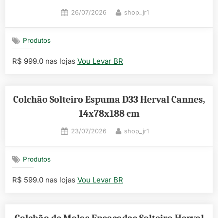
Posted
By
26/07/2026
shop_jr1
on
Produtos
R$ 999.0 nas lojas
Vou Levar BR
Colchão Solteiro Espuma D33 Herval Cannes,
14x78x188 cm
Posted
By
23/07/2026
shop_jr1
on
Produtos
R$ 599.0 nas lojas
Vou Levar BR