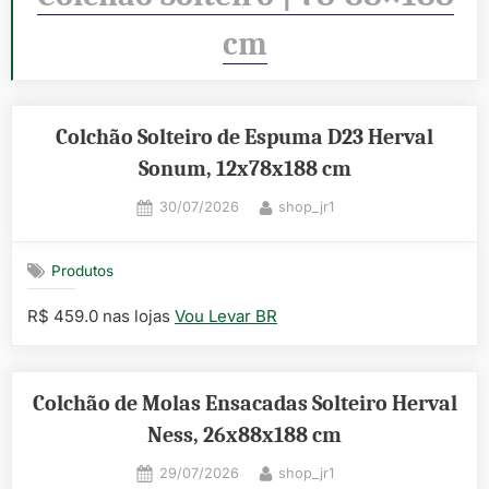
cm
Colchão Solteiro de Espuma D23 Herval
Sonum, 12x78x188 cm
Posted
By
30/07/2026
shop_jr1
on
Produtos
R$ 459.0 nas lojas
Vou Levar BR
Colchão de Molas Ensacadas Solteiro Herval
Ness, 26x88x188 cm
Posted
By
29/07/2026
shop_jr1