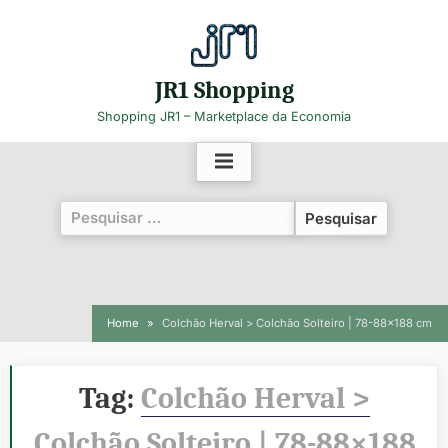
Skip
to
content
JR1 Shopping
Shopping JR1 – Marketplace da Economia
Pesquisar
por:
Home
Colchão Herval > Colchão Solteiro | 78-88×188 cm
Tag:
Colchão Herval >
Colchão Solteiro | 78-88×188