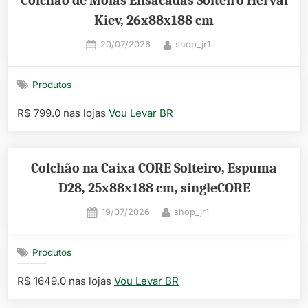
Colchão de Molas Ensacadas Solteiro Herval
Kiev, 26x88x188 cm
Posted
By
20/07/2026
shop_jr1
on
Produtos
R$ 799.0 nas lojas
Vou Levar BR
Colchão na Caixa CORE Solteiro, Espuma
D28, 25x88x188 cm, singleCORE
Posted
By
19/07/2026
shop_jr1
on
Produtos
R$ 1649.0 nas lojas
Vou Levar BR