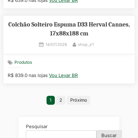
R$ 639.0 nas lojas
Vou Levar BR
Colchão Solteiro Espuma D33 Herval Cannes,
17x88x188 cm
Posted
By
14/07/2026
shop_jr1
on
Produtos
R$ 839.0 nas lojas
Vou Levar BR
Paginação
1
2
Próximo
de
posts
Pesquisar
Buscar