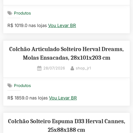
on
Produtos
R$ 1019.0 nas lojas
Vou Levar BR
Colchão Articulado Solteiro Herval Dreams,
Molas Ensacadas, 28x101x203 cm
Posted
By
28/07/2026
shop_jr1
on
Produtos
R$ 1859.0 nas lojas
Vou Levar BR
Colchão Solteiro Espuma D33 Herval Cannes,
25x88x188 cm