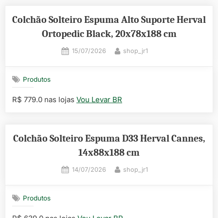
Colchão Solteiro Espuma Alto Suporte Herval
Ortopedic Black, 20x78x188 cm
Posted
By
15/07/2026
shop_jr1
on
Produtos
R$ 779.0 nas lojas
Vou Levar BR
Colchão Solteiro Espuma D33 Herval Cannes,
14x88x188 cm
Posted
By
14/07/2026
shop_jr1
on
Produtos