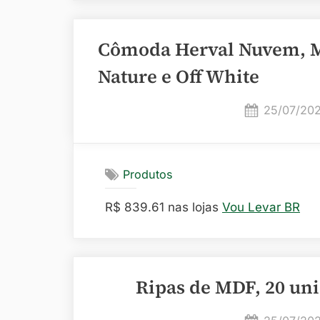
Cômoda Herval Nuvem, MD
Nature e Off White
Posted
25/07/20
on
Produtos
R$ 839.61 nas lojas
Vou Levar BR
Ripas de MDF, 20 un
Posted