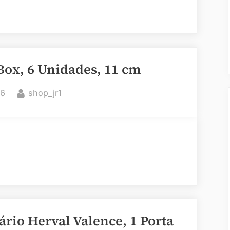
Box, 6 Unidades, 11 cm
By
26
shop_jr1
rio Herval Valence, 1 Porta