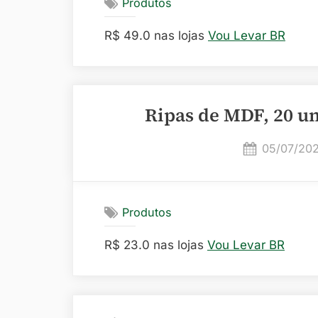
Produtos
R$ 49.0 nas lojas
Vou Levar BR
Ripas de MDF, 20 u
Posted
05/07/20
on
Produtos
R$ 23.0 nas lojas
Vou Levar BR