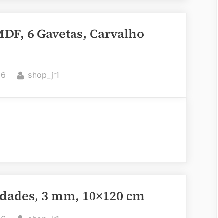
F, 6 Gavetas, Carvalho
By
26
shop_jr1
idades, 3 mm, 10×120 cm
By