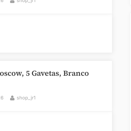
26
shop_jr1
oscow, 5 Gavetas, Branco
By
26
shop_jr1