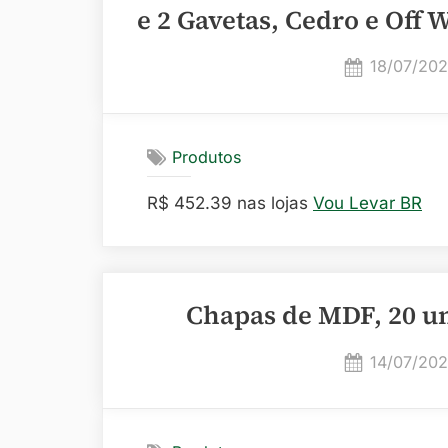
e 2 Gavetas, Cedro e Off 
Posted
18/07/20
on
Produtos
R$ 452.39 nas lojas
Vou Levar BR
Chapas de MDF, 20 u
Posted
14/07/20
on