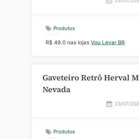
25/07/20
on
Produtos
R$ 49.0 nas lojas
Vou Levar BR
Gaveteiro Retrô Herval M
Nevada
Posted
23/07/20
on
Produtos