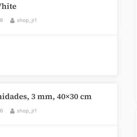
White
By
26
shop_jr1
nidades, 3 mm, 40×30 cm
By
26
shop_jr1