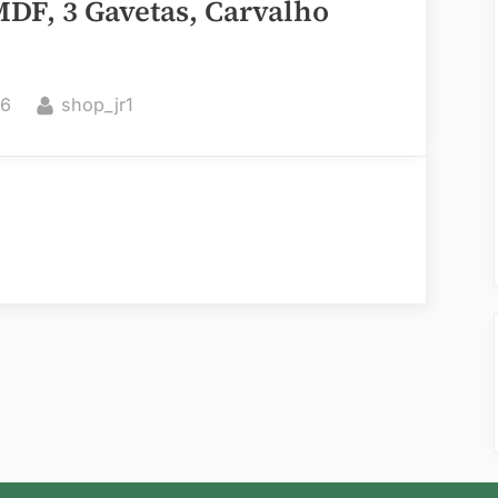
F, 3 Gavetas, Carvalho
By
26
shop_jr1