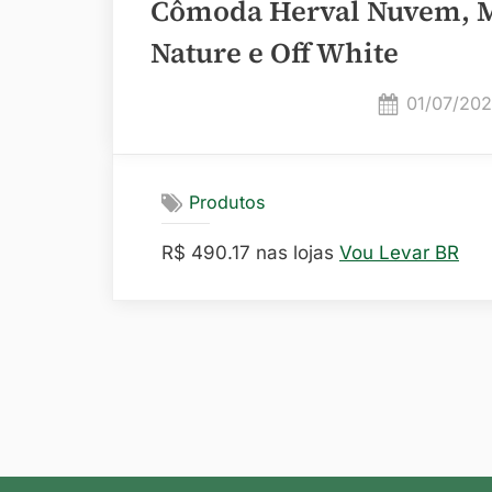
Cômoda Herval Nuvem, MD
Nature e Off White
Posted
01/07/20
on
Produtos
R$ 490.17 nas lojas
Vou Levar BR