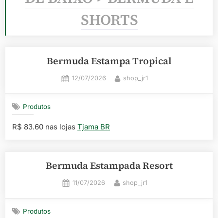
SHORTS
Bermuda Estampa Tropical
Posted
By
12/07/2026
shop_jr1
on
Produtos
R$ 83.60 nas lojas
Tjama BR
Bermuda Estampada Resort
Posted
By
11/07/2026
shop_jr1
on
Produtos