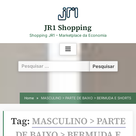
Skip
to
content
JR1 Shopping
Shopping JR1 – Marketplace da Economia
Pesquisar
por:
Home
MASCULINO > PARTE DE BAIXO > BERMUDA E SHORTS
Tag:
MASCULINO > PARTE
DE BAIXO > BERMUDA E