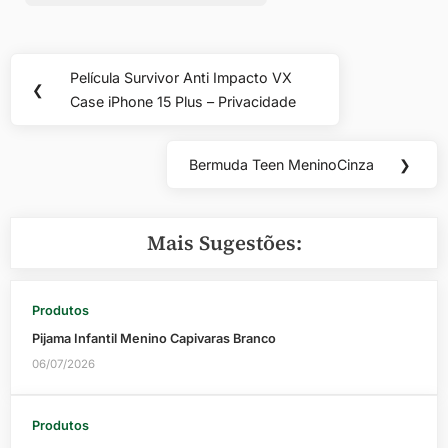
Navegação
Película Survivor Anti Impacto VX
Previous
❮
de
Case iPhone 15 Plus – Privacidade
Post:
Post
Bermuda Teen MeninoCinza
❯
Next
Post:
Mais Sugestões:
Produtos
Pijama Infantil Menino Capivaras Branco
06/07/2026
Produtos