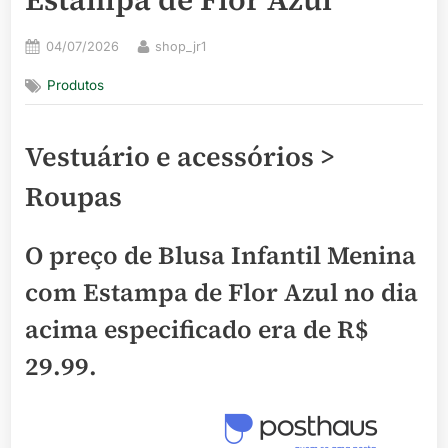
Posted
By
04/07/2026
shop_jr1
on
Produtos
Vestuário e acessórios >
Roupas
O preço de Blusa Infantil Menina
com Estampa de Flor Azul no dia
acima especificado era de
R$
29.99
.