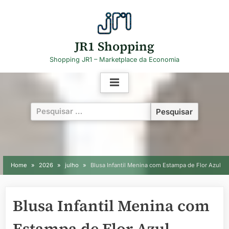
Skip
to
content
JR1 Shopping
Shopping JR1 – Marketplace da Economia
Pesquisar
por:
Home
2026
julho
Blusa Infantil Menina com Estampa de Flor Azul
Blusa Infantil Menina com
Estampa de Flor Azul