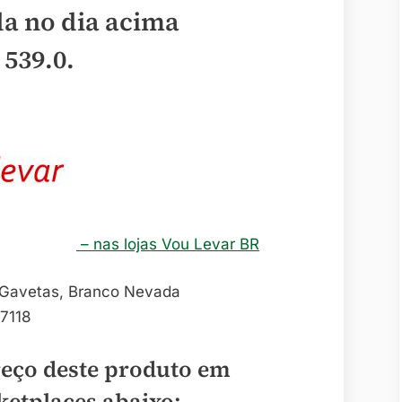
a no dia acima
 539.0
.
– nas lojas Vou Levar BR
7118
reço deste produto em
ketplaces abaixo: