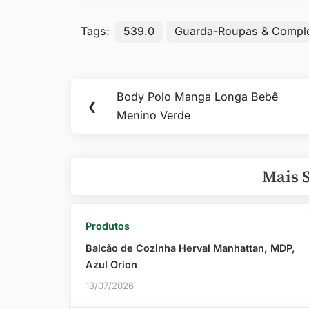
Tags:
539.0
Guarda-Roupas & Compl
Navegação
Body Polo Manga Longa Bebê
Previous
❮
de
Menino Verde
Post:
Post
Mais 
Produtos
Balcão de Cozinha Herval Manhattan, MDP,
Azul Orion
13/07/2026