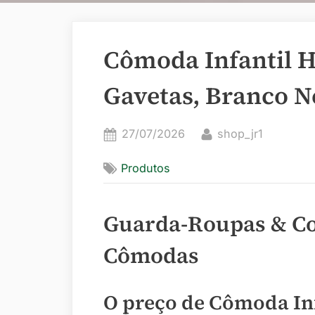
Cômoda Infantil H
Gavetas, Branco 
Posted
By
27/07/2026
shop_jr1
on
Produtos
Guarda-Roupas & C
Cômodas
O preço de Cômoda Inf