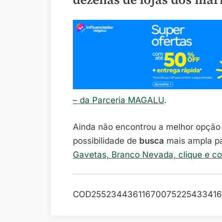
– da Parceria MAGALU
.
Ainda não encontrou a melhor opçã
possibilidade de
busca
mais ampla p
Gavetas, Branco Nevada, clique e c
COD25523443611670075225433416