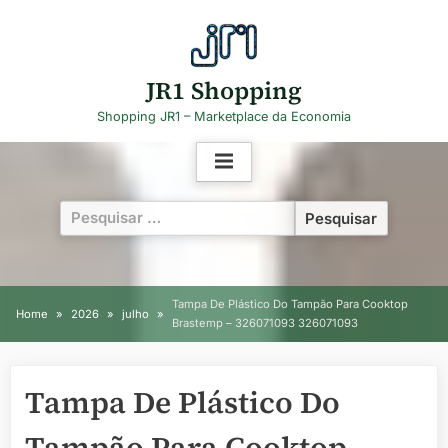
Skip
to
content
JR1 Shopping
Shopping JR1 – Marketplace da Economia
Pesquisar
por:
Tampa De Plástico Do Tampão Para Cooktop
Home
2026
julho
Brastemp – 326071093 326071093
Tampa De Plástico Do
Tampão Para Cooktop