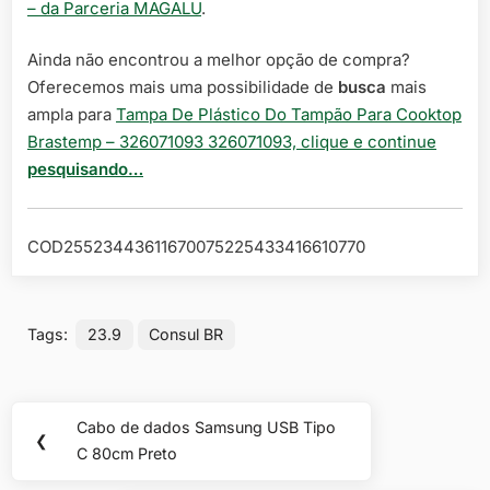
– da Parceria MAGALU
.
Ainda não encontrou a melhor opção de compra?
Oferecemos mais uma possibilidade de
busca
mais
ampla para
Tampa De Plástico Do Tampão Para Cooktop
Brastemp – 326071093 326071093, clique e continue
pesquisando…
COD25523443611670075225433416610770
Tags:
23.9
Consul BR
Navegação
Cabo de dados Samsung USB Tipo
Previous
❮
de
C 80cm Preto
Post: