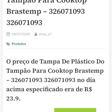
Brastemp – 326071093
326071093
Posted
By
29/07/2026
shop_jr1
on
Produtos
O preço de Tampa De Plástico Do
Tampão Para Cooktop Brastemp
– 326071093 326071093 no dia
acima especificado era de
R$
23.9
.