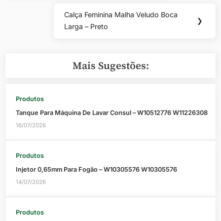
Post
Calça Feminina Malha Veludo Boca
Next
❯
Larga – Preto
Post:
Mais Sugestões:
Produtos
Tanque Para Máquina De Lavar Consul – W10512776 W11226308
16/07/2026
Produtos
Injetor 0,65mm Para Fogão – W10305576 W10305576
14/07/2026
Produtos