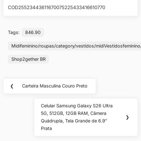
COD25523443611670075225433416610770
Tags:
846.90
Midifeminino/roupas/category/vestidos/midiVestidosfeminin
Shop2gether BR
Navegação
❮
Carteira Masculina Couro Preto
Previous
de
Post:
Post
Celular Samsung Galaxy S26 Ultra
Next
5G, 512GB, 12GB RAM, Câmera
Post:
❯
Quádrupla, Tela Grande de 6.9″
Prata