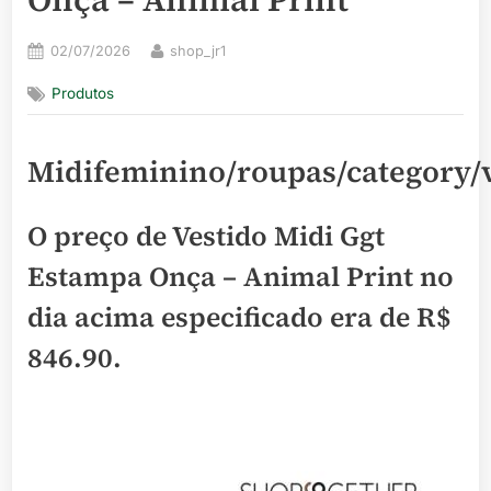
Posted
By
02/07/2026
shop_jr1
on
Produtos
Midifeminino/roupas/category/
O preço de Vestido Midi Ggt
Estampa Onça – Animal Print no
dia acima especificado era de
R$
846.90
.