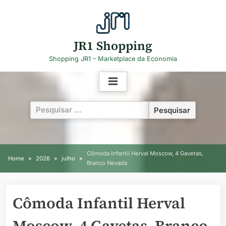
Skip
to
content
JR1 Shopping
Shopping JR1 – Marketplace da Economia
Pesquisar
por:
Cômoda Infantil Herval Moscow, 4 Gavetas,
Home
2026
julho
Branco Nevada
Cômoda Infantil Herval
Moscow, 4 Gavetas, Branco