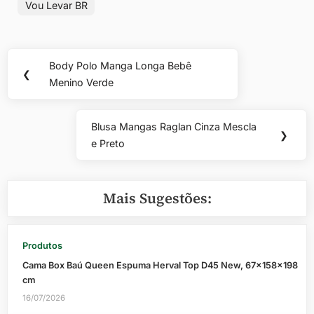
Vou Levar BR
Navegação
Body Polo Manga Longa Bebê
Previous
❮
de
Menino Verde
Post:
Post
Blusa Mangas Raglan Cinza Mescla
Next
❯
e Preto
Post:
Mais Sugestões:
Produtos
Cama Box Baú Queen Espuma Herval Top D45 New, 67x158x198
cm
16/07/2026