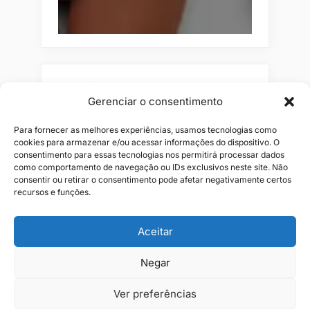
Pesquisar
Gerenciar o consentimento
Buscar
Para fornecer as melhores experiências, usamos tecnologias como
cookies para armazenar e/ou acessar informações do dispositivo. O
consentimento para essas tecnologias nos permitirá processar dados
como comportamento de navegação ou IDs exclusivos neste site. Não
consentir ou retirar o consentimento pode afetar negativamente certos
recursos e funções.
Aceitar
Negar
Alianças
Beleza
Cama
Combos
Conjuntos
Feminino
Flores
Infantil
Jeans
Kits
Masculino
Perfume
Ver preferências