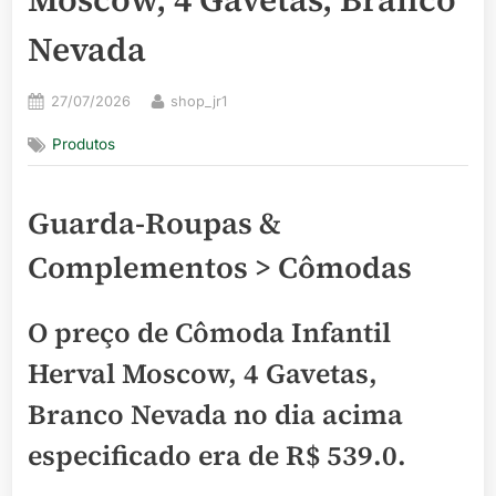
Nevada
Posted
By
27/07/2026
shop_jr1
on
Produtos
Guarda-Roupas &
Complementos > Cômodas
O preço de Cômoda Infantil
Herval Moscow, 4 Gavetas,
Branco Nevada no dia acima
especificado era de
R$ 539.0
.