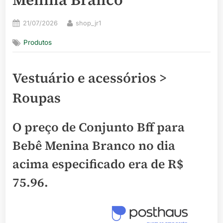
Posted
By
21/07/2026
shop_jr1
on
Produtos
Vestuário e acessórios >
Roupas
O preço de Conjunto Bff para
Bebê Menina Branco no dia
acima especificado era de
R$
75.96
.