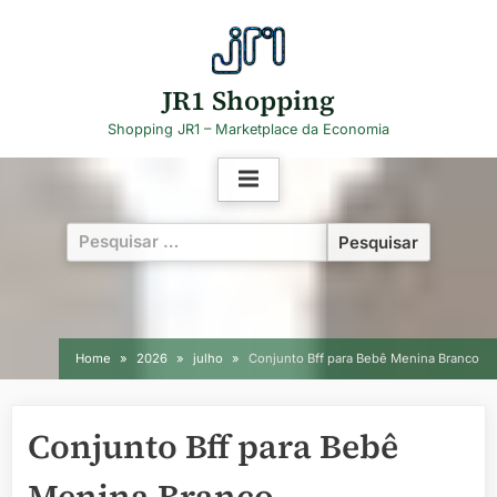
Skip
to
content
JR1 Shopping
Shopping JR1 – Marketplace da Economia
Pesquisar
por:
Home
2026
julho
Conjunto Bff para Bebê Menina Branco
Conjunto Bff para Bebê
Menina Branco