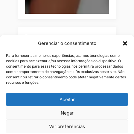
Pesquisar
Gerenciar o consentimento
Buscar
Para fornecer as melhores experiências, usamos tecnologias como
cookies para armazenar e/ou acessar informações do dispositivo. O
consentimento para essas tecnologias nos permitirá processar dados
como comportamento de navegação ou IDs exclusivos neste site. Não
consentir ou retirar o consentimento pode afetar negativamente certos
recursos e funções.
Aceitar
Alianças
Beleza
Cama
Combos
Conjuntos
Feminino
Negar
Flores
Infantil
Jeans
Kits
Masculino
Perfume
Ver preferências