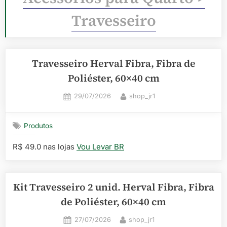
Travesseiro
Travesseiro Herval Fibra, Fibra de
Poliéster, 60×40 cm
Posted
By
29/07/2026
shop_jr1
on
Produtos
R$ 49.0 nas lojas
Vou Levar BR
Kit Travesseiro 2 unid. Herval Fibra, Fibra
de Poliéster, 60×40 cm
Posted
By
27/07/2026
shop_jr1