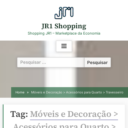
Skip
to
content
JR1 Shopping
Shopping JR1 – Marketplace da Economia
Pesquisar
por:
Home
Móveis e Decoração > Acessórios para Quarto > Travesseiro
Tag:
Móveis e Decoração >
Acessórios para Quarto >