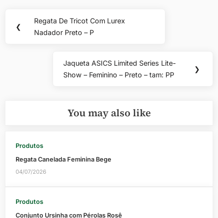
Navegação
Regata De Tricot Com Lurex
Previous
❮
de
Nadador Preto – P
Post:
Post
Jaqueta ASICS Limited Series Lite-
Next
❯
Show – Feminino – Preto – tam: PP
Post:
You may also like
Produtos
Regata Canelada Feminina Bege
04/07/2026
Produtos
Conjunto Ursinha com Pérolas Rosê