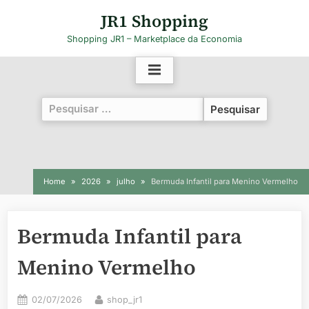
Skip
JR1 Shopping
to
Shopping JR1 – Marketplace da Economia
content
Pesquisar
por:
Home
2026
julho
Bermuda Infantil para Menino Vermelho
Bermuda Infantil para
Menino Vermelho
Posted
By
02/07/2026
shop_jr1