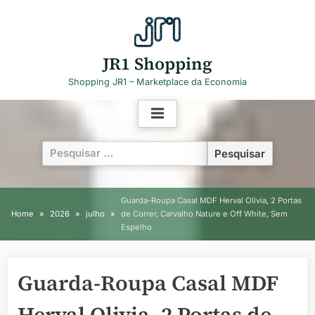
Skip
to
content
JR1 Shopping
Shopping JR1 – Marketplace da Economia
Pesquisar
por:
Guarda-Roupa Casal MDF Herval Olivia, 2 Portas
Home
2026
julho
de Correr, Carvalho Nature e Off White, Sem
Espelho
Guarda-Roupa Casal MDF
Herval Olivia, 2 Portas de