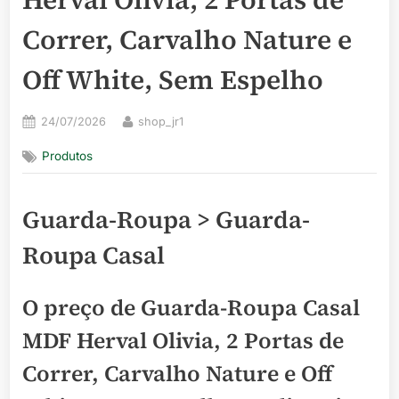
Correr, Carvalho Nature e
Off White, Sem Espelho
Posted
By
24/07/2026
shop_jr1
on
Produtos
Guarda-Roupa > Guarda-
Roupa Casal
O preço de Guarda-Roupa Casal
MDF Herval Olivia, 2 Portas de
Correr, Carvalho Nature e Off