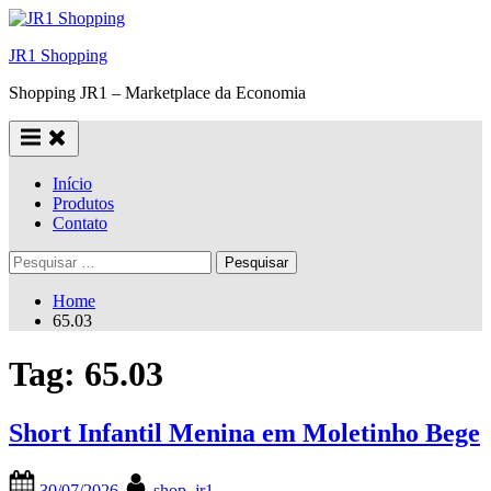
Skip
to
JR1 Shopping
content
Shopping JR1 – Marketplace da Economia
Início
Produtos
Contato
Pesquisar
por:
Home
65.03
Tag:
65.03
Short Infantil Menina em Moletinho Bege
Posted
By
30/07/2026
shop_jr1