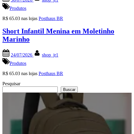
on
Produtos
R$ 65.03 nas lojas
Posthaus BR
Short Infantil Menina em Moletinho
Marinho
Posted
By
24/07/2026
shop_jr1
on
Produtos
R$ 65.03 nas lojas
Posthaus BR
Pesquisar
Buscar