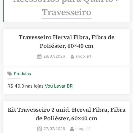
Travesseiro
Travesseiro Herval Fibra, Fibra de
Poliéster, 60×40 cm
Posted
By
29/07/2026
shop_jr1
on
Produtos
R$ 49.0 nas lojas
Vou Levar BR
Kit Travesseiro 2 unid. Herval Fibra, Fibra
de Poliéster, 60×40 cm
Posted
By
27/07/2026
shop_jr1