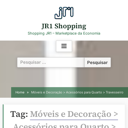
Skip
to
content
JR1 Shopping
Shopping JR1 – Marketplace da Economia
Pesquisar
por:
Home
Móveis e Decoração > Acessórios para Quarto > Travesseiro
Tag:
Móveis e Decoração >
Acessórios para Quarto >